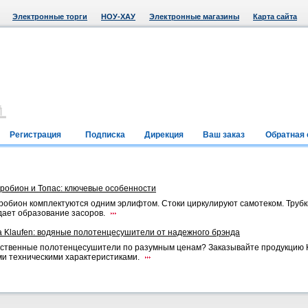
Электронные торги
НОУ-ХАУ
Электронные магазины
Карта сайта
Регистрация
Подписка
Дирекция
Ваш заказ
Обратная 
робион и Топас: ключевые особенности
робион комплектуются одним эрлифтом. Стоки циркулируют самотеком. Трубк
ает образование засоров.
 Klaufen: водяные полотенцесушители от надежного брэнда
ственные полотенцесушители по разумным ценам? Заказывайте продукцию Kl
и техническими характеристиками.