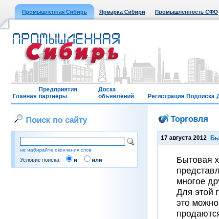
Промышленная Сибирь
Ярмарка Сибири
Промышленность СФО
Предприятия
Доска
Главная
партнёры
объявлений
Регистрация
Подписка
Торговля
Поиск по сайту
17 августа 2012
Бы
не набирайте окончания слов
Бытовая х
Условие поиска:
и
или
представл
многое др
Для этой 
это можно
продаются