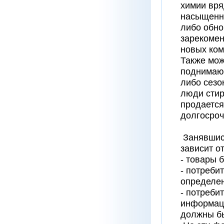
химии вря
насыщенны
либо обно
зарекомен
новых ком
Также мож
поднимают
либо сезо
люди стир
продается
долгосроч
Занявшись
зависит о
- товары 
- потреби
определен
- потреби
информаци
должны бы