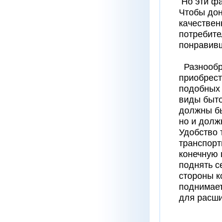
Но эти фа
Чтобы дон
качествен
потребите
понравив
Разнообра
приобрест
подобных 
виды быто
должны бы
но и долж
Удобство 
транспорт
конечную 
поднять с
стороны к
поднимает
для расши