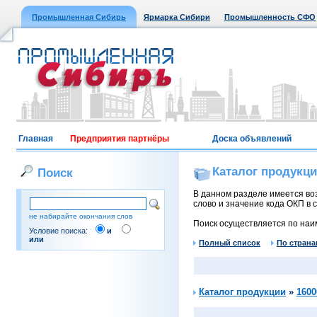
Промышленная Сибирь
Ярмарка Сибири
Промышленность СФО
Главная
Предприятия партнёры
Доска объявлений
Каталог продукц
Поиск
В данном разделе имеется воз
слово и значение кода ОКП в с
не набирайте окончания слов
Поиск осуществляется по наи
Условие поиска:
и
или
Полный список
По страна
Каталог продукции
»
1600