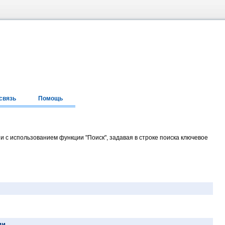
связь
Помощь
и с использованием функции "Поиск", задавая в строке поиска ключевое
ии