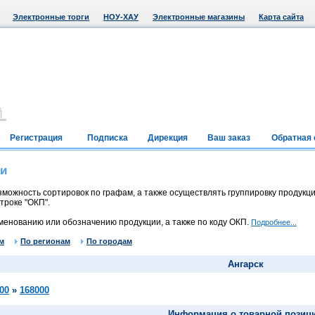
Электронные торги
НОУ-ХАУ
Электронные магазины
Карта сайта
Регистрация
Подписка
Дирекция
Ваш заказ
Обратная 
ии
можность сортировок по графам, а также осуществлять группировку продукци
троке "ОКП".
менованию или обозначению продукции, а также по коду ОКП.
Подробнее...
м
По регионам
По городам
Ангарск
00
»
168000
Информация о товарной позиц