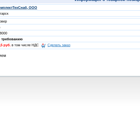
омплектТехСнаб, ООО
гарск
овер
6
8000
о требованию
,5 руб.
в том числе НДС
Сделать заказ
тием