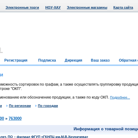
Электронные торги
НОУ-ХАУ
Электронные магазины
Карта сайта
Регистрация
Подписка
Дирекция
Ваш заказ
Обратная 
ии
можность сортировок по графам, а также осуществлять группировку продукци
троке "ОКП".
менованию или обозначению продукции, а также по коду ОКП.
Подробнее...
м
По регионам
По городам
00
»
763000
Информация о товарной позиц
лет, ПО – филиал ФГУП «ГКНПЦ им.М.В.Хруничева»