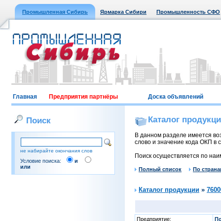
Промышленная Сибирь
Ярмарка Сибири
Промышленность СФО
Главная
Предприятия партнёры
Доска объявлений
Каталог продукц
Поиск
В данном разделе имеется воз
слово и значение кода ОКП в с
не набирайте окончания слов
Поиск осуществляется по наи
Условие поиска:
и
или
Полный список
По страна
Каталог продукции
»
7600
Предприятие:
По