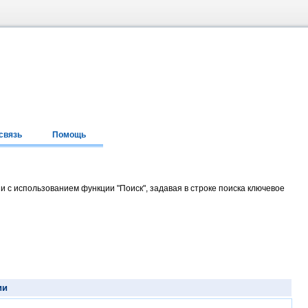
связь
Помощь
и с использованием функции "Поиск", задавая в строке поиска ключевое
ии