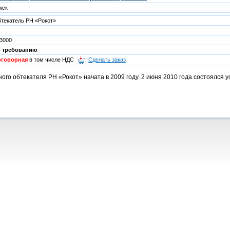
мск
текатель РН «Рокот»
3000
о требованию
оговорная
в том числе НДС
Сделать заказ
ого обтекателя РН «Рокот» начата в 2009 году. 2 июня 2010 года состоялся 