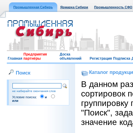
Промышленная Сибирь
Ярмарка Сибири
Промышленность СФО
Предприятия
Доска
Главная
партнёры
объявлений
Регистрация
Подписка
Каталог продукц
Поиск
В данном ра
сортировок п
не набирайте окончания слов
Условие поиска:
и
группировку 
или
"Поиск", зад
значение код