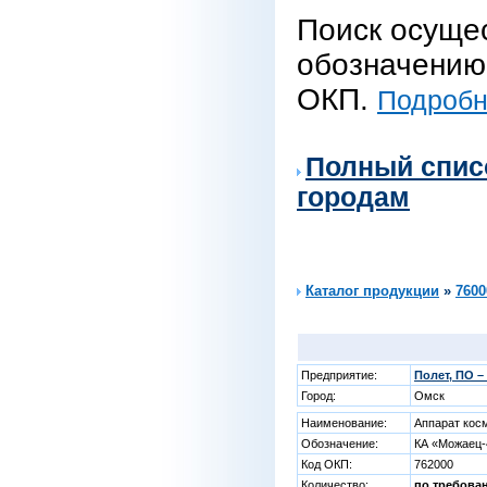
Поиск осуще
обозначению 
ОКП.
Подробне
Полный спис
городам
Каталог продукции
»
7600
Предприятие:
Полет, ПО 
Город:
Омск
Наименование:
Аппарат кос
Обозначение:
КА «Можаец-
Код ОКП:
762000
Количество:
по требова