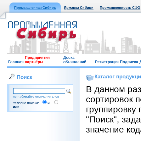
Промышленная Сибирь
Ярмарка Сибири
Промышленность СФО
Предприятия
Доска
Главная
партнёры
объявлений
Регистрация
Подписка
Каталог продукц
Поиск
В данном ра
сортировок п
не набирайте окончания слов
Условие поиска:
и
группировку 
или
"Поиск", зад
значение код