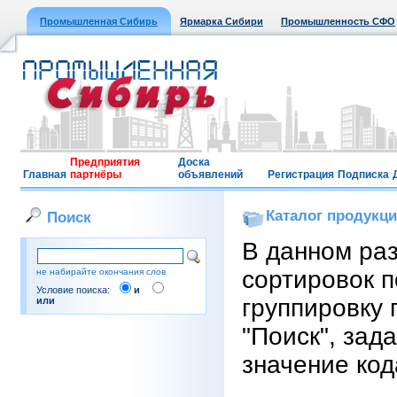
Промышленная Сибирь
Ярмарка Сибири
Промышленность СФО
Предприятия
Доска
Главная
партнёры
объявлений
Регистрация
Подписка
Каталог продукц
Поиск
В данном ра
сортировок п
не набирайте окончания слов
Условие поиска:
и
группировку 
или
"Поиск", зад
значение код