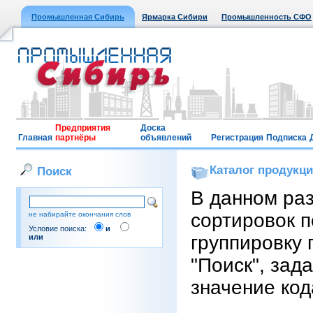
Промышленная Сибирь
Ярмарка Сибири
Промышленность СФО
Предприятия
Доска
Главная
партнёры
объявлений
Регистрация
Подписка
Каталог продукц
Поиск
В данном ра
сортировок п
не набирайте окончания слов
Условие поиска:
и
группировку 
или
"Поиск", зад
значение код