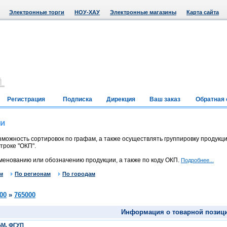
Электронные торги
НОУ-ХАУ
Электронные магазины
Карта сайта
Регистрация
Подписка
Дирекция
Ваш заказ
Обратная 
ии
можность сортировок по графам, а также осуществлять группировку продукци
троке "ОКП".
менованию или обозначению продукции, а также по коду ОКП.
Подробнее...
м
По регионам
По городам
00
»
765000
Информация о товарной позиц
БМ, ФГУП