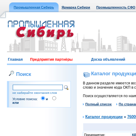
Промышленная Сибирь
Ярмарка Сибири
Промышленность СФО
Главная
Предприятия партнёры
Доска объявлений
Каталог продукц
Поиск
В данном разделе имеется воз
слово и значение кода ОКП в с
не набирайте окончания слов
Поиск осуществляется по наи
Условие поиска:
и
или
Полный список
По страна
Каталог продукции
»
7600
Предприятие:
К