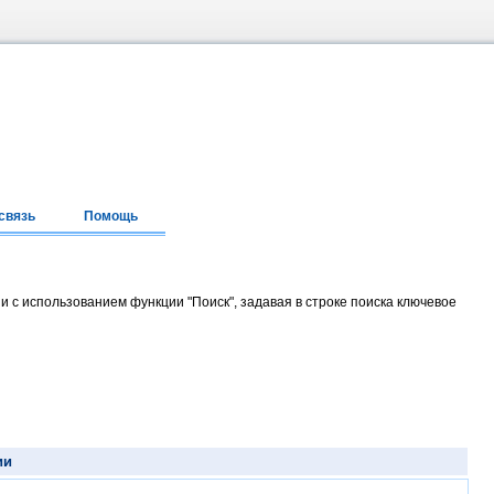
связь
Помощь
и с использованием функции "Поиск", задавая в строке поиска ключевое
ии