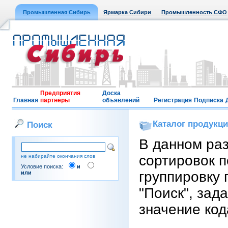
Промышленная Сибирь
Ярмарка Сибири
Промышленность СФО
Предприятия
Доска
Главная
партнёры
объявлений
Регистрация
Подписка
Каталог продукц
Поиск
В данном ра
сортировок п
не набирайте окончания слов
Условие поиска:
и
группировку 
или
"Поиск", зад
значение код