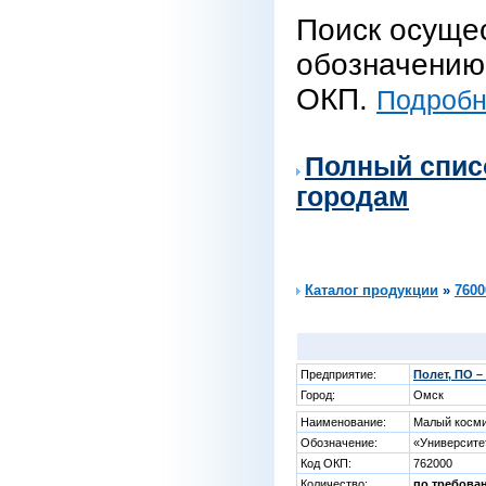
Поиск осуще
обозначению 
ОКП.
Подробне
Полный спис
городам
Каталог продукции
»
7600
Предприятие:
Полет, ПО 
Город:
Омск
Наименование:
Малый косми
Обозначение:
«Университе
Код ОКП:
762000
Количество:
по требова