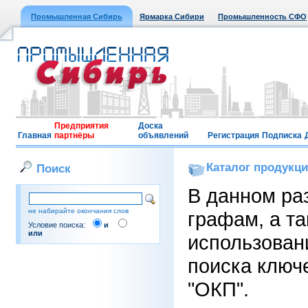
Промышленная Сибирь
Ярмарка Сибири
Промышленность СФО
Предприятия
Доска
Главная
партнёры
объявлений
Регистрация
Подписка
Каталог продукц
Поиск
В данном ра
не набирайте окончания слов
графам, а т
Условие поиска:
и
или
использован
поиска ключ
"ОКП".