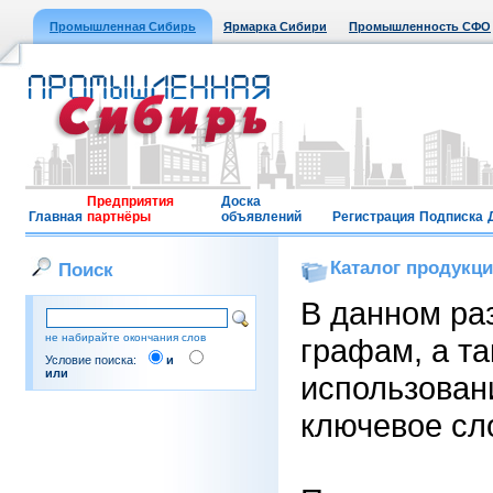
Промышленная Сибирь
Ярмарка Сибири
Промышленность СФО
Предприятия
Доска
Главная
партнёры
объявлений
Регистрация
Подписка
Каталог продукц
Поиск
В данном ра
не набирайте окончания слов
графам, а т
Условие поиска:
и
или
использовани
ключевое сло