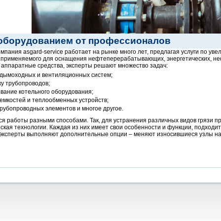
 оборудованием от профессионалов
пания asgard-service работает на рынке много лет, предлагая услуги по ув
 применяемого для оснащения нефтеперерабатывающих, энергетических, не
 аппаратные средства, эксперты решают множество задач:
 дымоходных и вентиляционных систем;
у трубопроводов;
вание котельного оборудования;
 емкостей и теплообменных устройств;
трубопроводных элементов и многое другое.
я работы разными способами. Так, для устранения различных видов грязи п
кая технологии. Каждая из них имеет свои особенности и функции, подходит
эксперты выполняют дополнительные опции – меняют износившиеся узлы на н