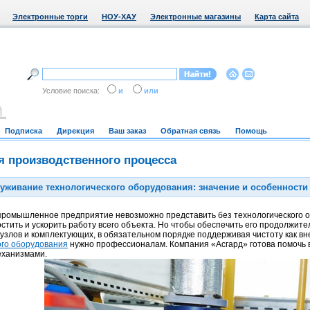
Электронные торги
НОУ-ХАУ
Электронные магазины
Карта сайта
Условие поиска:
и
или
Подписка
Дирекция
Ваш заказ
Обратная связь
Помощь
я производственного процесса
уживание технологического оборудования: значение и особенности
ромышленное предприятие невозможно представить без технологического о
остить и ускорить работу всего объекта. Но чтобы обеспечить его продолжи
узлов и комплектующих, в обязательном порядке поддерживая чистоту как вн
ого оборудования
нужно профессионалам. Компания «Асгард» готова помочь в 
еханизмами.