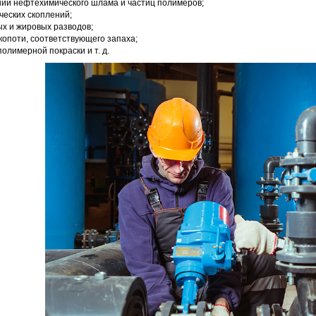
ий нефтехимического шлама и частиц полимеров;
ческих скоплений;
х и жировых разводов;
 копоти, соответствующего запаха;
полимерной покраски и т. д.