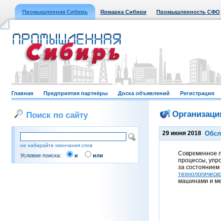
Промышленная Сибирь
Ярмарка Сибири
Промышленность СФО
Главная
Предприятия партнёры
Доска объявлений
Регистрация
Организаци
Поиск по сайту
29 июня 2018
Обсл
не набирайте окончания слов
Современное п
Условие поиска:
и
или
процессы, упр
за состоянием 
технологическ
машинами и м