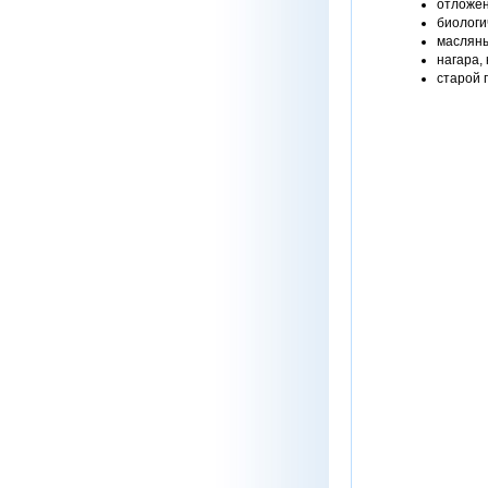
отложен
биологи
масляны
нагара,
старой 