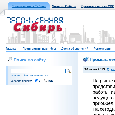
Промышленная Сибирь
Ярмарка Сибири
Промышленность СФО
Главная
Предприятия партнёры
Доска объявлений
Регистрация
Промышлен
Поиск по сайту
30 июля 2013
О за
не набирайте окончания слов
На рынке
Условие поиска:
и
или
представи
работы, и
ведущего 
приобрёл 
На сегодн
шесть дей