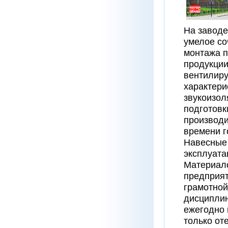
На завод
умелое со
монтажа п
продукции
вентилир
характери
звукоизол
подготовк
производи
времени г
Навесные
эксплуата
Материало
предприят
грамотной
дисциплин
ежегодно 
только от