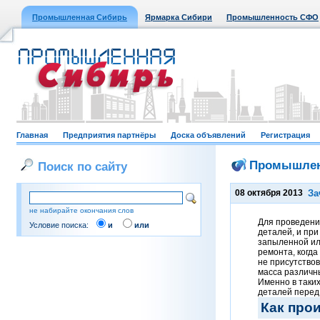
Промышленная Сибирь
Ярмарка Сибири
Промышленность СФО
Главная
Предприятия партнёры
Доска объявлений
Регистрация
Промышлен
Поиск по сайту
08 октября 2013
За
не набирайте окончания слов
Для проведени
Условие поиска:
и
или
деталей, и при
запыленной ил
ремонта, когд
не присутство
масса различны
Именно в таки
деталей перед
Как про