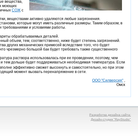
ые вещества,
их моющих
личных
СОЖ
с
ботки, веществами активно удаляются любые загрязнения.
ановки, которые могут иметь различные размеры. Таким образом, в
и требованиями и условиями работы.
бариты обрабатываемых деталей.
нный объем, тем, соответственно, ниже будет степень загрязнений.
тва других механических примесей вследствие того, что будет
, что чрезмерно большой бак будет требовать также существенного
ратура раствора использовалась при ее проведении, поэтому, чем
у и тем дольше будет поддерживаться необходимая температура. Если
 вполне эффективно сможет высохнуть и самостоятельно, но при этом
ходящий момент вызвать перенапряжение в сети.
ООО "Силверсия"
,
Омск
Разработка дизайна сайта:
Дизайн-студия "RayStudio"