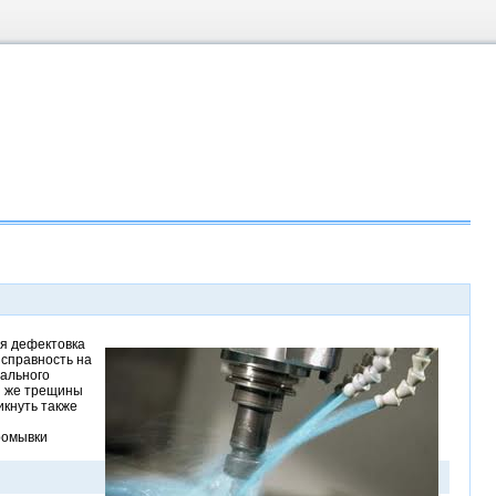
ся дефектовка
исправность на
нального
и же трещины
икнуть также
ромывки