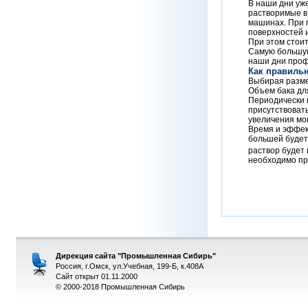
В наши дни уж
растворимые в
машинах. При 
поверхностей 
При этом стоит
Самую большую
наши дни проф
Как правиль
Выбирая разме
Объем бака для
Периодически н
присутствовать
увеличения мо
Время и эффект
большей будет
раствор будет 
необходимо пр
Дирекция сайта "Промышленная Сибирь"
Россия, г.Омск, ул.Учебная, 199-Б, к.408А
Сайт открыт 01.11.2000
© 2000-2018 Промышленная Сибирь