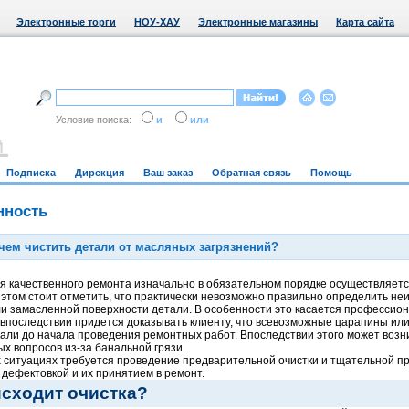
Электронные торги
НОУ-ХАУ
Электронные магазины
Карта сайта
Условие поиска:
и
или
Подписка
Дирекция
Ваш заказ
Обратная связь
Помощь
ность
чем чистить детали от масляных загрязнений?
я качественного ремонта изначально в обязательном порядке осуществляет
 этом стоит отметить, что практически невозможно правильно определить не
и замасленной поверхности детали. В особенности это касается профессио
а впоследствии придется доказывать клиенту, что всевозможные царапины ил
вали до начала проведения ремонтных работ. Впоследствии этого может возн
х вопросов из-за банальной грязи.
х ситуациях требуется проведение предварительной очистки и тщательной п
 дефектовкой и их принятием в ремонт.
исходит очистка?