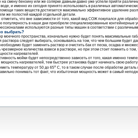
е на смену бензину или же солярке давным-давно уже успели прийти различн
 воде, и именно их сегодня принято использовать в различных автоматическ
помощи таких веществ достигается максимально эффективное удаление раз
или же полостей каждой отдельной детали.
 отметить, что вне зависимости от того, какой вид СОЖ покупался для обра
 популярность в наши дни приобрели специализированные контейнерные уст
ессионалами используются разные типы машин в соответствии с различным
но выбрать?
р моечного пространства, изначально нужно будет понять максимальные га
 раствора следует выбирать, основываясь на том, что чем большим будет да
еобходимо будет заменить раствор и очистить бак от песка, осадка и множес
 чрезмерное количества взвеси в растворе, но при этом стоит помнить о том
щности нагревателей.
ивность мойки будет непосредственно зависеть от того, какая именно темпе
 мощность нагревателей, тем быстрее установка будет начинать свою работ
о
иметь температуру от 50 до 65
С, то в таком случае после обработки деталь
авильно понимать тот факт, что избыточная мощность может в самый непод