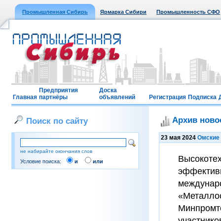
Промышленная Сибирь
Ярмарка Сибири
Промышленность СФО
Предприятия
Доска
Главная
партнёры
объявлений
Регистрация
Подписка
Архив ново
Поиск по сайту
23 мая 2024
Омские 
не набирайте окончания слов
Высокоте
Условие поиска:
и
или
эффективн
междунар
«Металлоо
Минпромто
участнико