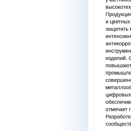
высокоте
Продукция
и цветных
защитить 
интенсивн
антикорро
инструмен
изделий. 
повышают
промышлен
совершенс
металлооб
цифровых 
обеспечив
отмечает 
Разработк
сообществ