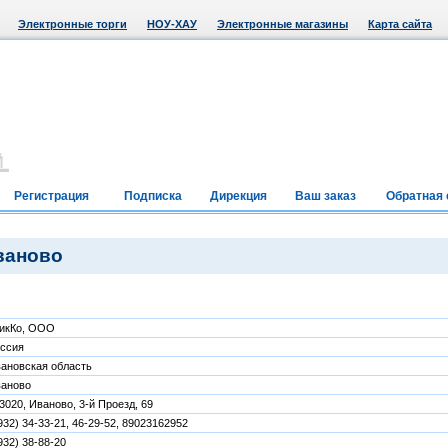
Электронные торги
НОУ-ХАУ
Электронные магазины
Карта сайта
Регистрация
Подписка
Дирекция
Ваш заказ
Обратная 
ваново
икКо, ООО
ссия
ановская область
аново
3020, Иваново, 3-й Проезд, 69
932) 34-33-21, 46-29-52, 89023162952
932) 38-88-20