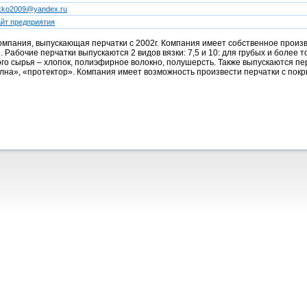
ikko2009@yandex.ru
йт предприятия
компания, выпускающая перчатки с 2002г. Компания имеет собственное прои
 Рабочие перчатки выпускаются 2 видов вязки: 7,5 и 10: для грубых и более 
ого сырья – хлопок, полиэфирное волокно, полушерсть. Также выпускаются п
олна», «протектор». Компания имеет возможность произвести перчатки с покр