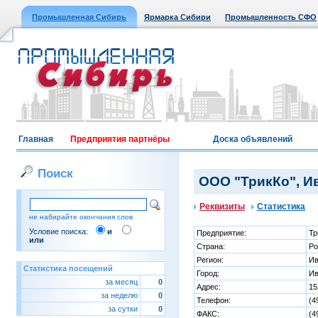
Промышленная Сибирь
Ярмарка Сибири
Промышленность СФО
Главная
Предприятия партнёры
Доска объявлений
Поиск
ООО "ТрикКо", И
Реквизиты
Статистика
не набирайте окончания слов
Условие поиска:
и
Предприятие:
Тр
или
Страна:
Ро
Регион:
Ив
Статистика посещений
Город:
Ив
за месяц
0
Адрес:
15
за неделю
0
Телефон:
(4
за сутки
0
ФАКС:
(4