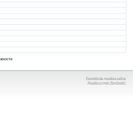
ежности
Разработка дизайна сайта:
Дизайн-студия "RayStudio"