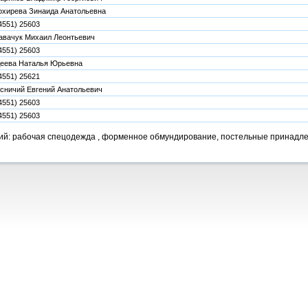
хирева Зинаида Анатольевна
4551) 25603
авачук Михаил Леонтьевич
4551) 25603
еева Наталья Юрьевна
4551) 25621
сничий Евгений Анатольевич
4551) 25603
4551) 25603
ий: рабочая спецодежда , форменное обмундирование, постельные принадл