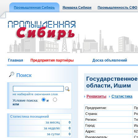
Промышленная Сибирь
Ярмарка Сибири
Промышленность СФО
Главная
Предприятия партнёры
Доска объявлений
Поиск
Государственное
области, Ишим
не набирайте окончания слов
Реквизиты
Статистика
Условие поиска:
и
или
Предприятие:
Пр
Страна:
Ро
Статистика посещений
Регион:
Тю
за месяц
0
Город:
И
за неделю
0
Адрес:
62
за сутки
0
Руководитель:
Ст