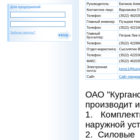
Руководитель:
Батиков Але
Для предприятий
Контактное лицо:
Варлакова О
Телефон:
(3522) 46203
Главный инженер:
Пузырев Ник
Телефон:
(3522) 42216
Забыли пароль?
Главный
Петров Лев 
бухгалтер:
Телефон:
(3522) 42286
Отдел маркетинга:
Сысолятин В
Телефон:
(3522) 42253
ФАКС:
(3522) 46203
Электронная
kemz1@kurga
почта:
Сайт:
Сайт предпр
ОАО "Курганс
производит и
1. Комплек
наружной ус
2. Силовые