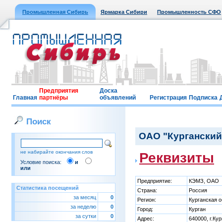
Промышленная Сибирь
Ярмарка Сибири
Промышленность СФО
Предприятия
Доска
Главная
партнёры
объявлений
Регистрация
Подписка
Поиск
ОАО "Курганский
не набирайте окончания слов
Реквизиты
Условие поиска:
и
или
Предприятие:
КЭМЗ, ОАО
Статистика посещений
Страна:
Россия
за месяц
0
Регион:
Курганская 
за неделю
0
Город:
Курган
за сутки
0
Адрес:
640000, г.Ку