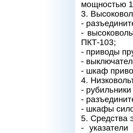
мощностью 1
3. Высоковол
- разъединит
- высоковол
ПКТ-103;
- приводы п
- выключател
- шкаф прив
4. Низковоль
- рубильники
- разъединит
- шкафы сил
5. Средства 
- указатели