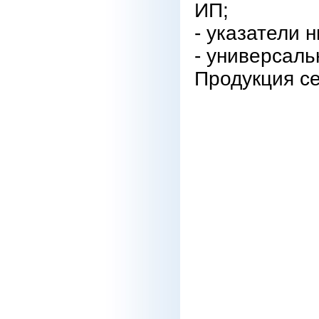
ИП;
- указатели 
- универсаль
Продукция с