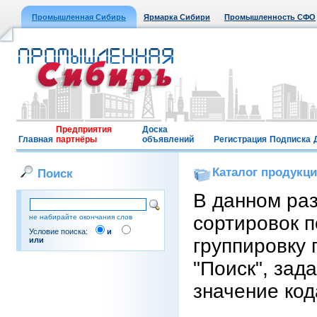
Промышленная Сибирь
Ярмарка Сибири
Промышленность СФО
Предприятия
Доска
Главная
партнёры
объявлений
Регистрация
Подписка
Каталог продукц
Поиск
В данном ра
сортировок п
не набирайте окончания слов
Условие поиска:
и
группировку 
или
"Поиск", зад
значение код