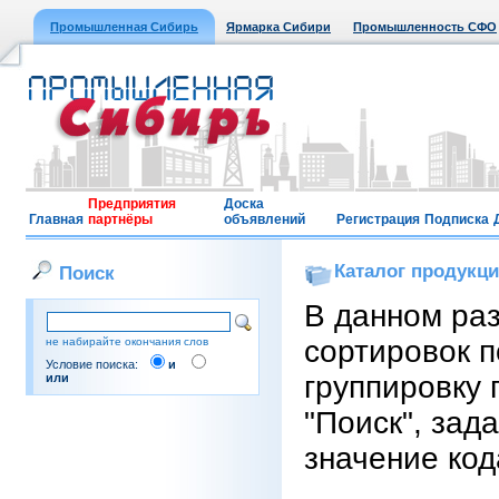
Промышленная Сибирь
Ярмарка Сибири
Промышленность СФО
Предприятия
Доска
Главная
партнёры
объявлений
Регистрация
Подписка
Каталог продукц
Поиск
В данном ра
сортировок п
не набирайте окончания слов
Условие поиска:
и
группировку 
или
"Поиск", зад
значение код