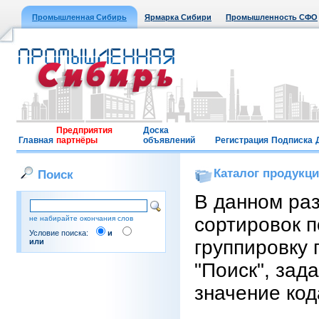
Промышленная Сибирь
Ярмарка Сибири
Промышленность СФО
Предприятия
Доска
Главная
партнёры
объявлений
Регистрация
Подписка
Каталог продукц
Поиск
В данном ра
сортировок п
не набирайте окончания слов
Условие поиска:
и
группировку 
или
"Поиск", зад
значение код