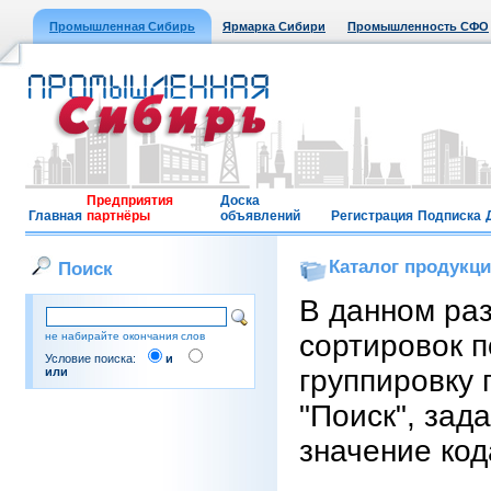
Промышленная Сибирь
Ярмарка Сибири
Промышленность СФО
Предприятия
Доска
Главная
партнёры
объявлений
Регистрация
Подписка
Каталог продукц
Поиск
В данном ра
сортировок п
не набирайте окончания слов
Условие поиска:
и
группировку 
или
"Поиск", зад
значение код