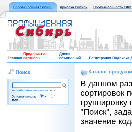
Промышленная Сибирь
Ярмарка Сибири
Промышленность СФО
Предприятия
Доска
Главная
партнёры
объявлений
Регистрация
Подписка
Каталог продукц
Поиск
В данном ра
сортировок п
не набирайте окончания слов
Условие поиска:
и
группировку 
или
"Поиск", зад
значение код