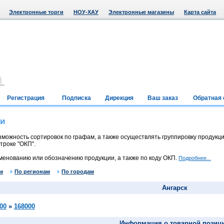
Электронные торги
НОУ-ХАУ
Электронные магазины
Карта сайта
Регистрация
Подписка
Дирекция
Ваш заказ
Обратная 
ии
можность сортировок по графам, а также осуществлять группировку продукци
троке "ОКП".
менованию или обозначению продукции, а также по коду ОКП.
Подробнее...
м
По регионам
По городам
Ангарск
00
»
168000
Информация о товарной позиц