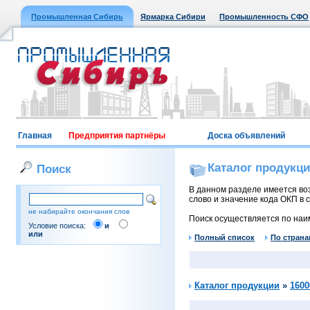
Промышленная Сибирь
Ярмарка Сибири
Промышленность СФО
Главная
Предприятия партнёры
Доска объявлений
Каталог продукц
Поиск
В данном разделе имеется воз
слово и значение кода ОКП в с
не набирайте окончания слов
Поиск осуществляется по наи
Условие поиска:
и
или
Полный список
По страна
Каталог продукции
»
1600