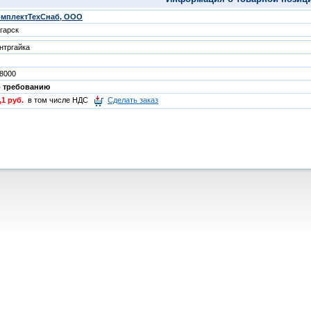
омплектТехСнаб, ООО
гарск
нтргайка
8000
о требованию
,1 руб.
в том числе НДС
Сделать заказ