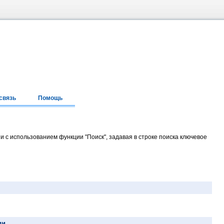
связь
Помощь
и с использованием функции "Поиск", задавая в строке поиска ключевое
ии