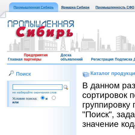
Промышленная Сибирь
Ярмарка Сибири
Промышленность СФО
Предприятия
Доска
Главная
партнёры
объявлений
Регистрация
Подписка
Каталог продукц
Поиск
В данном ра
сортировок п
не набирайте окончания слов
Условие поиска:
и
группировку 
или
"Поиск", зад
значение код