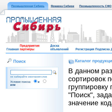
Промышленная Сибирь
Ярмарка Сибири
Промышленность СФО
Предприятия
Доска
Главная
партнёры
объявлений
Регистрация
Подписка
Каталог продукц
Поиск
В данном ра
сортировок п
не набирайте окончания слов
Условие поиска:
и
группировку 
или
"Поиск", зад
значение код