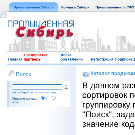
Промышленная Сибирь
Ярмарка Сибири
Промышленность СФО
Предприятия
Доска
Главная
партнёры
объявлений
Регистрация
Подписка
Каталог продукц
Поиск
В данном ра
сортировок п
не набирайте окончания слов
Условие поиска:
и
группировку 
или
"Поиск", зад
значение код