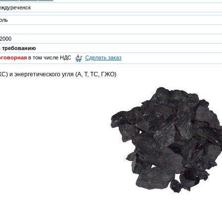
ждуреченск
оль
2000
о требованию
оговорная
в том числе НДС
Сделать заказ
С) и энергетического угля (А, Т, ТС, ГЖО)