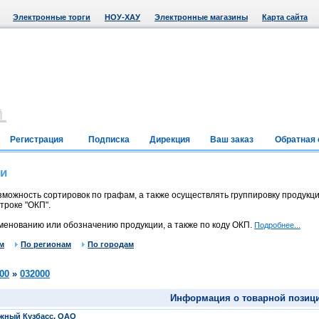
Электронные торги
НОУ-ХАУ
Электронные магазины
Карта сайта
Регистрация
Подписка
Дирекция
Ваш заказ
Обратная 
ии
можность сортировок по графам, а также осуществлять группировку продукци
троке "ОКП".
менованию или обозначению продукции, а также по коду ОКП.
Подробнее...
м
По регионам
По городам
00
»
032000
Информация о товарной позиц
жный Кузбасс, ОАО