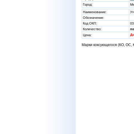
Город:
Ме
Наименование:
Уг
Обозначение:
Код ОКП:
03
Количество:
п
Д
Цена:
Марки коксующегося (КО, ОС, К