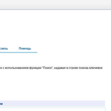
связь
Помощь
и с использованием функции "Поиск", задавая в строке поиска ключевое
ии