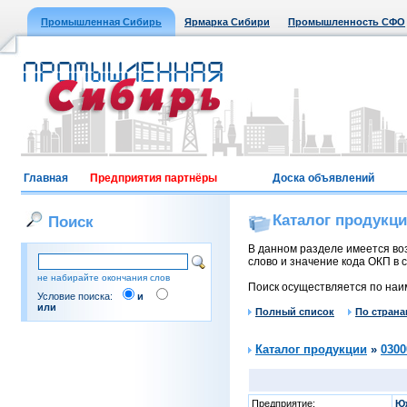
Промышленная Сибирь
Ярмарка Сибири
Промышленность СФО
Главная
Предприятия партнёры
Доска объявлений
Каталог продукц
Поиск
В данном разделе имеется воз
слово и значение кода ОКП в с
не набирайте окончания слов
Поиск осуществляется по наи
Условие поиска:
и
или
Полный список
По страна
Каталог продукции
»
0300
Предприятие:
Ю