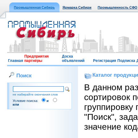
Промышленная Сибирь
Ярмарка Сибири
Промышленность СФО
Предприятия
Доска
Главная
партнёры
объявлений
Регистрация
Подписка
Каталог продукц
Поиск
В данном ра
сортировок п
не набирайте окончания слов
Условие поиска:
и
группировку 
или
"Поиск", зад
значение код