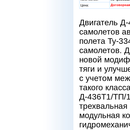
Договорная
Цена:
Двигатель Д-
самолетов а
полета Ту-33
самолетов. Д
новой модиф
тяги и улучш
с учетом ме
такого класс
Д-436Т1/ТП/1
трехвальная 
модульная ко
гидромехани