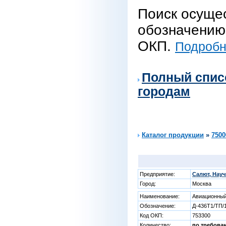
Поиск осуще
обозначению 
ОКП.
Подробне
Полный спис
городам
Каталог продукции
»
7500
Предприятие:
Салют, Нау
Город:
Москва
Наименование:
Авиационный
Обозначение:
Д-436Т1/ТП/
Код ОКП:
753300
Количество:
по требова