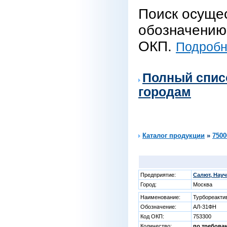
Поиск осуще
обозначению 
ОКП.
Подробне
Полный спис
городам
Каталог продукции
»
7500
Предприятие:
Салют, Нау
Город:
Москва
Наименование:
Турбореакти
Обозначение:
АЛ-31ФН
Код ОКП:
753300
Количество:
по требова