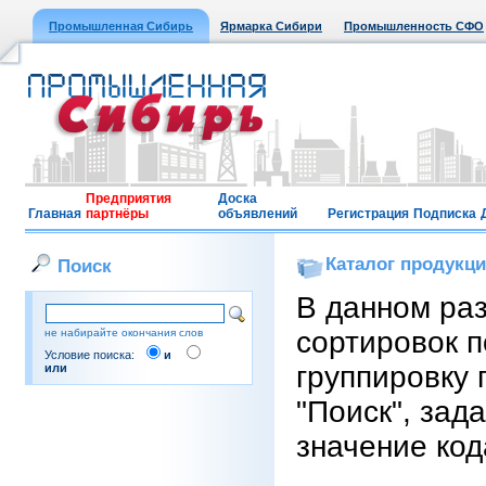
Промышленная Сибирь
Ярмарка Сибири
Промышленность СФО
Предприятия
Доска
Главная
партнёры
объявлений
Регистрация
Подписка
Каталог продукц
Поиск
В данном ра
сортировок п
не набирайте окончания слов
Условие поиска:
и
группировку 
или
"Поиск", зад
значение код