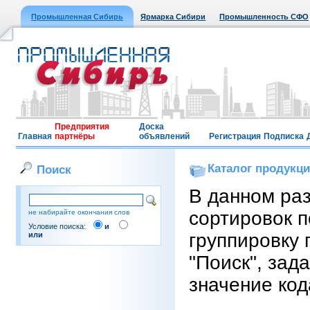
Промышленная Сибирь
Ярмарка Сибири
Промышленность СФО
Предприятия
Доска
Главная
партнёры
объявлений
Регистрация
Подписка
Каталог продукц
Поиск
В данном ра
сортировок п
не набирайте окончания слов
Условие поиска:
и
группировку 
или
"Поиск", зад
значение код