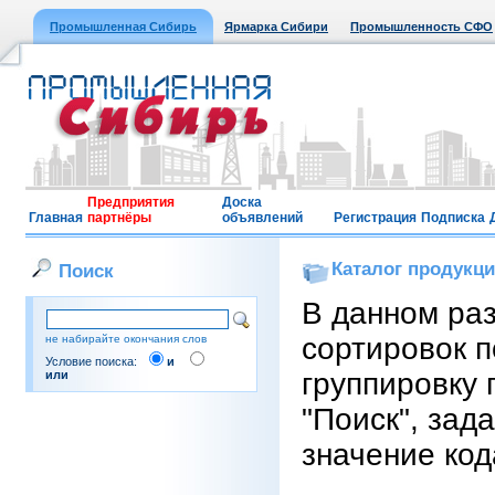
Промышленная Сибирь
Ярмарка Сибири
Промышленность СФО
Предприятия
Доска
Главная
партнёры
объявлений
Регистрация
Подписка
Каталог продукц
Поиск
В данном ра
сортировок п
не набирайте окончания слов
Условие поиска:
и
группировку 
или
"Поиск", зад
значение код