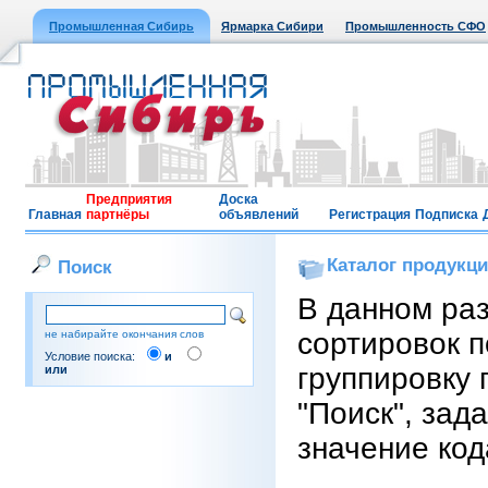
Промышленная Сибирь
Ярмарка Сибири
Промышленность СФО
Предприятия
Доска
Главная
партнёры
объявлений
Регистрация
Подписка
Каталог продукц
Поиск
В данном ра
сортировок п
не набирайте окончания слов
Условие поиска:
и
группировку 
или
"Поиск", зад
значение код