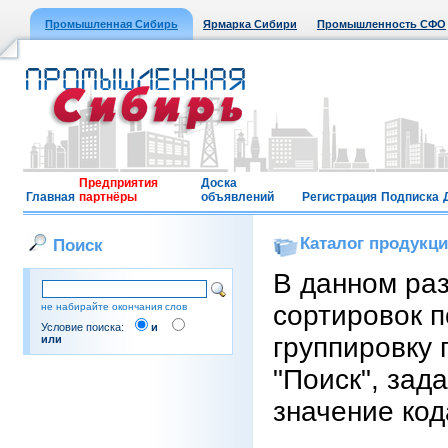
Промышленная Сибирь
Ярмарка Сибири
Промышленность СФО
Предприятия
Доска
Главная
партнёры
объявлений
Регистрация
Подписка
Каталог продукц
Поиск
В данном ра
сортировок п
не набирайте окончания слов
Условие поиска:
и
группировку 
или
"Поиск", зад
значение код