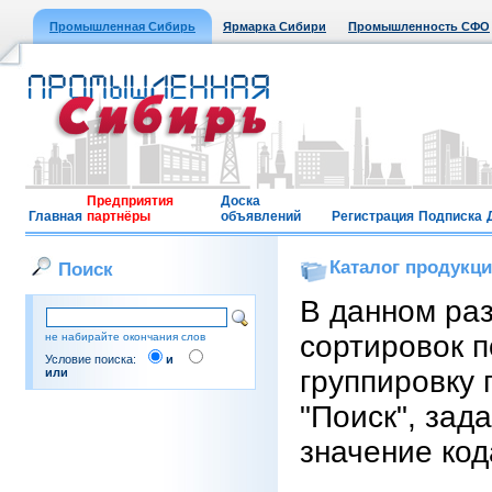
Промышленная Сибирь
Ярмарка Сибири
Промышленность СФО
Предприятия
Доска
Главная
партнёры
объявлений
Регистрация
Подписка
Каталог продукц
Поиск
В данном ра
сортировок п
не набирайте окончания слов
Условие поиска:
и
группировку 
или
"Поиск", зад
значение код