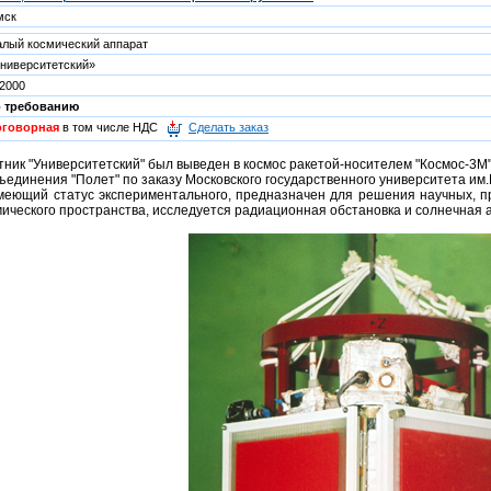
мск
лый космический аппарат
ниверситетский»
2000
о требованию
оговорная
в том числе НДС
Сделать заказ
тник "Университетский" был выведен в космос ракетой-носителем "Космос-3М
единения "Полет" по заказу Московского государственного университета им.
имеющий статус экспериментального, предназначен для решения научных, 
ического пространства, исследуется радиационная обстановка и солнечная а