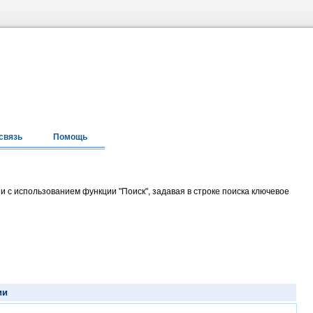
связь
Помощь
и с использованием функции "Поиск", задавая в строке поиска ключевое
ии