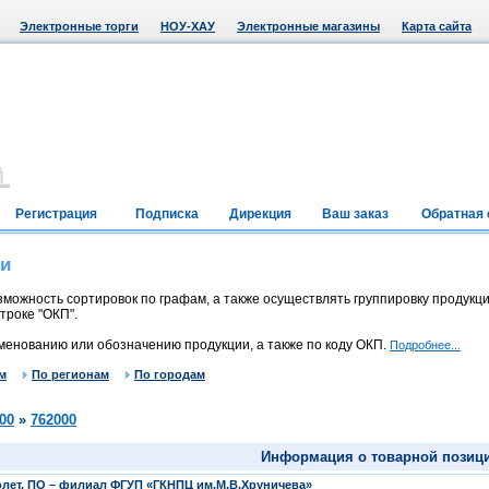
Электронные торги
НОУ-ХАУ
Электронные магазины
Карта сайта
Регистрация
Подписка
Дирекция
Ваш заказ
Обратная 
ии
можность сортировок по графам, а также осуществлять группировку продукци
троке "ОКП".
менованию или обозначению продукции, а также по коду ОКП.
Подробнее...
м
По регионам
По городам
00
»
762000
Информация о товарной позиц
лет, ПО – филиал ФГУП «ГКНПЦ им.М.В.Хруничева»