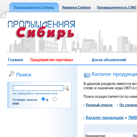
Промышленная Сибирь
Ярмарка Сибири
Промышленность СФО
Главная
Предприятия партнёры
Доска объявлений
Каталог продукц
Поиск
В данном разделе имеется воз
слово и значение кода ОКП в с
не набирайте окончания слов
Поиск осуществляется по наи
Условие поиска:
и
или
Полный список
По страна
Каталог продукции
»
7600
Предприятие:
По