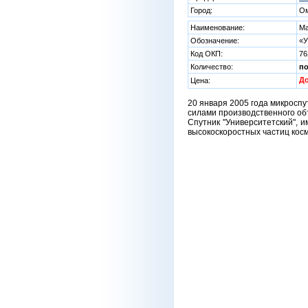
Город:
О
Наименование:
Ма
Обозначение:
«У
Код ОКП:
76
Количество:
п
Д
Цена:
20 января 2005 года микроспу
силами производственного объ
Спутник "Университетский", 
высокоскоростных частиц косм