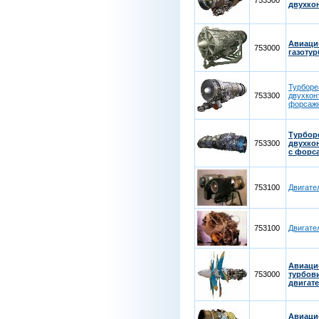
753300
двухко
Авиац
753000
газоту
Турборе
753300
двухкон
форсаж
Турбор
753300
двухко
с форс
753100
Двигате
753100
Двигате
Авиац
753000
турбов
двигат
Авиац