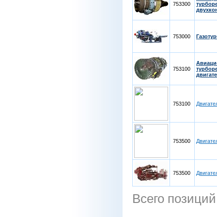
753300
турбор
двухко
753000
Газоту
Авиац
753100
турбор
двигат
753100
Двигате
753500
Двигате
753500
Двигате
Всего позиций