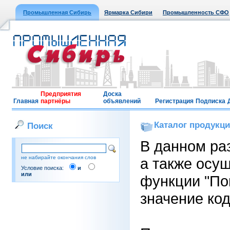
Промышленная Сибирь
Ярмарка Сибири
Промышленность СФО
Предприятия
Доска
Главная
партнёры
объявлений
Регистрация
Подписка
Каталог продукц
Поиск
В данном ра
не набирайте окончания слов
а также осу
Условие поиска:
и
или
функции "Пои
значение код