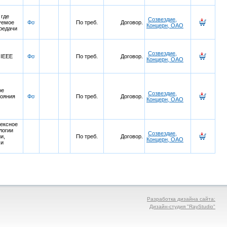
 где
Созвездие,
уемое
По треб.
Договор.
Концерн, ОАО
ередачи
Созвездие,
 IEEE
По треб.
Договор.
Концерн, ОАО
ое
Созвездие,
тояния
По треб.
Договор.
Концерн, ОАО
ексное
логии
Созвездие,
и,
По треб.
Договор.
Концерн, ОАО
 и
Разработка дизайна сайта:
Дизайн-студия "RayStudio"