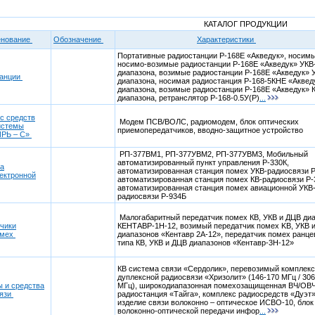
КАТАЛОГ ПРОДУКЦИИ
нование
Обозначение
Характеристики
Портативные радиостанции Р-168Е «Акведук», носимы
носимо-возимые радиостанции Р-168Е «Акведук» УКВ
диапазона, возимые радиостанции Р-168Е «Акведук» 
танции
диапазона, носимая радиостанция Р-168-5КНЕ «Аквед
диапазона, возимые радиостанции Р-168Е «Акведук» 
диапазона, ретранслятор Р-168-0.5У(Р)
...
с средств
Модем ПСВ/ВОЛС, радиомодем, блок оптических
истемы
приемопередатчиков, вводно-защитное устройство
РЬ – С»
РП-377ВМ1, РП-377УВМ2, РП-377УВМ3, Мобильный
автоматизированный пункт управления Р-330К,
а
автоматизированная станция помех УКВ-радиосвязи Р
ектронной
автоматизированная станция помех КВ-радиосвязи Р-
автоматизированная станция помех авиационной УКВ
радиосвязи Р-934Б
Малогабаритный передатчик помех КВ, УКВ и ДЦВ ди
чики
КЕНТАВР-1Н-12, возимый передатчик помех KB, УКВ 
омех
диапазонов «Кентавр 2А-12», передатчик помех ранце
типа КВ, УКВ и ДЦВ диапазонов «Кентавр-3Н-12»
КВ система связи «Сердолик», перевозимый комплек
дуплексной радиосвязи «Хризолит» (146-170 МГц / 306
 и средства
МГц), широкодиапазонная помехозащищенная ВЧ/ОВ
вязи
радиостанция «Тайга», комплекс радиосредств «Дуэт»
изделие связи волоконно – оптическое ИСВО-10, блок
волоконно-оптической передачи инфор
...