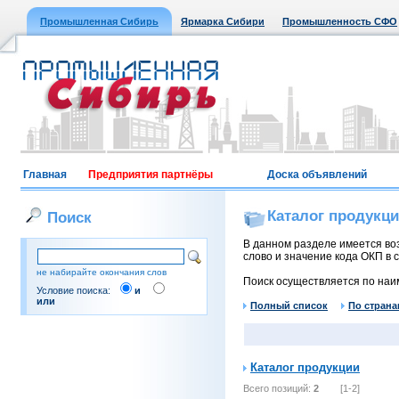
Промышленная Сибирь
Ярмарка Сибири
Промышленность СФО
Главная
Предприятия партнёры
Доска объявлений
Каталог продукц
Поиск
В данном разделе имеется воз
слово и значение кода ОКП в с
не набирайте окончания слов
Поиск осуществляется по наи
Условие поиска:
и
или
Полный список
По страна
Каталог продукции
Всего позиций:
2
[1-2]