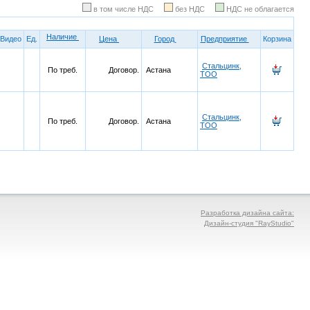
в том числе НДС
без НДС
НДС не облагается
Наличие
Видео
Ед.
Цена
Город
Предприятие
Корзина
Стальцинк,
По треб.
Договор.
Астана
ТОО
Стальцинк,
По треб.
Договор.
Астана
ТОО
Разработка дизайна сайта:
Дизайн-студия "RayStudio"