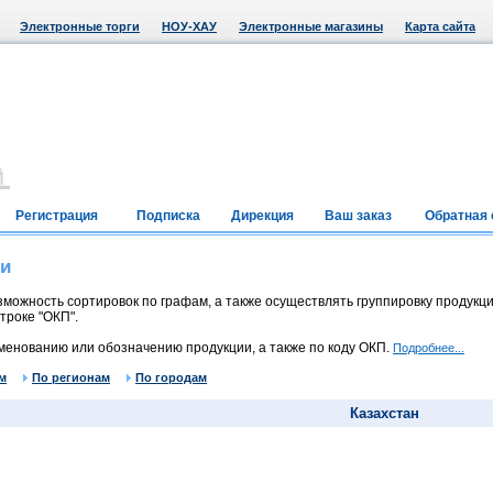
Электронные торги
НОУ-ХАУ
Электронные магазины
Карта сайта
Регистрация
Подписка
Дирекция
Ваш заказ
Обратная 
ии
можность сортировок по графам, а также осуществлять группировку продукци
троке "ОКП".
менованию или обозначению продукции, а также по коду ОКП.
Подробнее...
м
По регионам
По городам
Казахстан