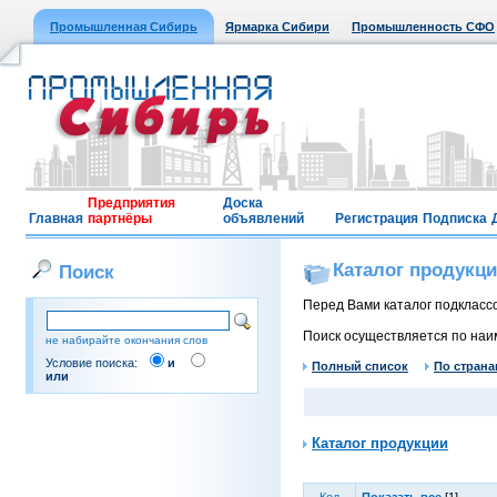
Промышленная Сибирь
Ярмарка Сибири
Промышленность СФО
Предприятия
Доска
Главная
партнёры
объявлений
Регистрация
Подписка
Каталог продукц
Поиск
Перед Вами каталог подклассо
Поиск осуществляется по наи
не набирайте окончания слов
Условие поиска:
и
Полный список
По страна
или
Каталог продукции