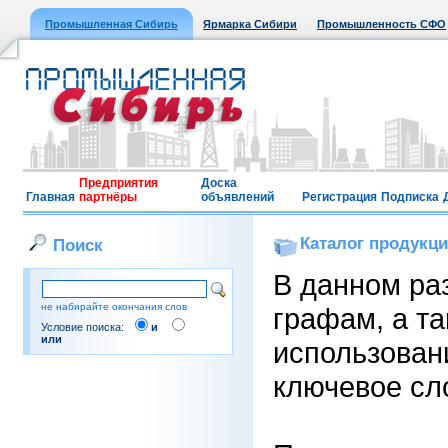
Промышленная Сибирь
Ярмарка Сибири
Промышленность СФО
Предприятия
Доска
Главная
партнёры
объявлений
Регистрация
Подписка
Каталог продукц
Поиск
В данном ра
не набирайте окончания слов
графам, а т
Условие поиска:
и
или
использовани
ключевое сло