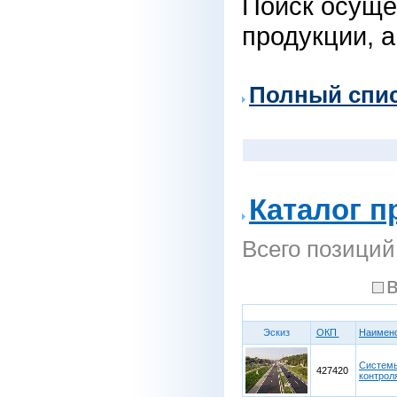
Поиск осуще
продукции, а
Полный спи
Каталог п
Всего позиций
Эскиз
ОКП
Наимен
Систем
427420
контрол