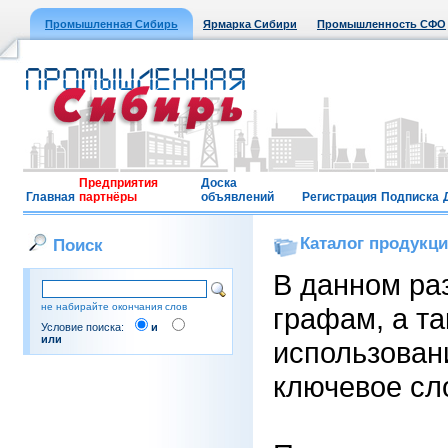
Промышленная Сибирь
Ярмарка Сибири
Промышленность СФО
Предприятия
Доска
Главная
партнёры
объявлений
Регистрация
Подписка
Каталог продукц
Поиск
В данном ра
не набирайте окончания слов
графам, а т
Условие поиска:
и
или
использовани
ключевое сло