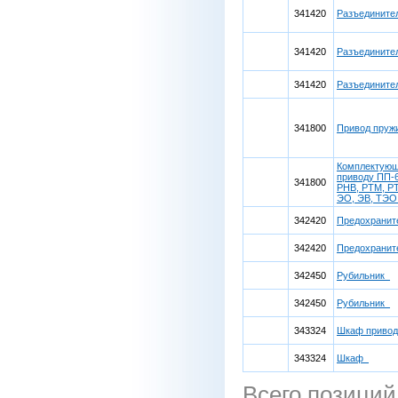
341420
Разъединит
341420
Разъединит
341420
Разъединит
341800
Привод пру
Комплектующ
приводу ПП-6
341800
РНВ, РТМ, РТ
ЭО, ЭВ, ТЭ
342420
Предохрани
342420
Предохрани
342450
Рубильник
342450
Рубильник
343324
Шкаф приво
343324
Шкаф
Всего позиций