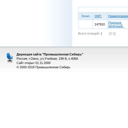
Эскиз
ОКП
Наименован
Порошок
147910
железный
Всего позиций:
1
[1-1]
Дирекция сайта "Промышленная Сибирь"
Россия, г.Омск, ул.Учебная, 199-Б, к.408А
Сайт открыт 01.11.2000
© 2000-2018 Промышленная Сибирь