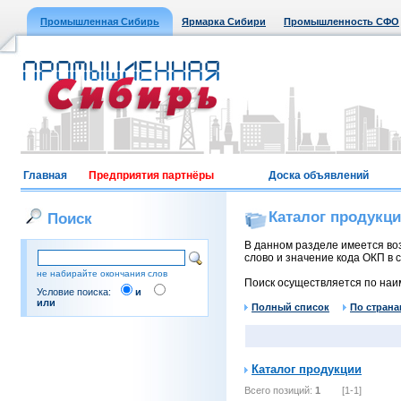
Промышленная Сибирь
Ярмарка Сибири
Промышленность СФО
Главная
Предприятия партнёры
Доска объявлений
Каталог продукц
Поиск
В данном разделе имеется воз
слово и значение кода ОКП в с
не набирайте окончания слов
Поиск осуществляется по наи
Условие поиска:
и
или
Полный список
По страна
Каталог продукции
Всего позиций:
1
[1-1]