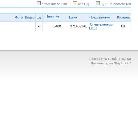
в том числе НДС
без НДС
НДС не облагается
Наличие
Фото
Видео
Ед.
Цена
Предприятие
Корзина
Спецтехноком,
кг.
5400
37146 руб.
ООО
Разработка дизайна сайта:
Дизайн-студия "RayStudio"