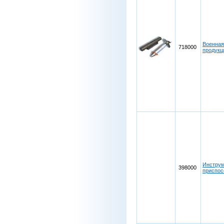
Военная
718000
продук
Инструм
398000
приспо