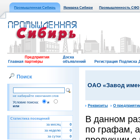
Промышленная Сибирь
Ярмарка Сибири
Промышленность СФО
Предприятия
Доска
Главная
партнёры
объявлений
Регистрация
Подписка
Поиск
ОАО «Завод имен
не набирайте окончания слов
Условие поиска:
и
Реквизиты
О предприяти
или
В данном ра
Статистика посещений
за месяц
0
по графам, 
за неделю
0
за сутки
0
продукции с