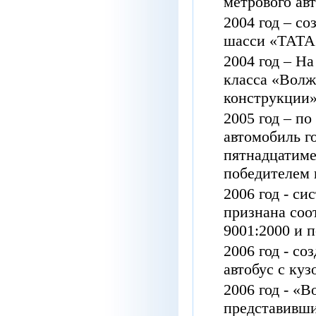
метрового
ав
2004
год
–
со
шасси
«ТАТА
2004
год
–
На
класса
«Волж
конструкции
2005
год
–
по
автомобиль
г
пятнадцатиме
победителем
2006
год
-
сис
признана
соо
9001:2000
и
п
2006
год
-
соз
автобус
с
куз
2006
год
-
«В
представивш