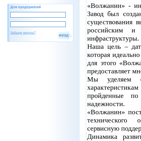
«Волжанин»
-
и
Для предприятий
Завод
был
созда
существования
в
российским
и
Забыли пароль?
инфраструктуры
.
Наша
цель
–
дат
которая
идеально
для
этого
«Волж
предоставляет
мн
Мы
уделяем
характеристикам
пройденные
по
надежности
.
«Волжанин»
пос
технического
о
сервисную
подде
Динамика
разви