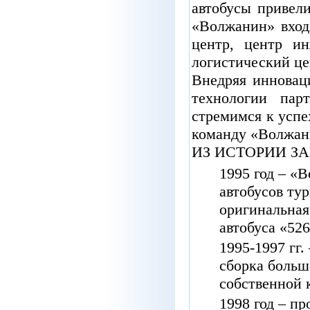
автобусы
привел
«Волжанин»
вход
центр
,
центр
ин
логистический
це
Внедряя
инновац
технологии
пар
стремимся
к
успе
команду
«Волжан
ИЗ
ИСТОРИИ
З
1995
год
–
«В
автобусов
тур
оригинальная
автобуса
«
526
1995-1997
гг
.
сборка
больш
собственной
1998
год
–
пр