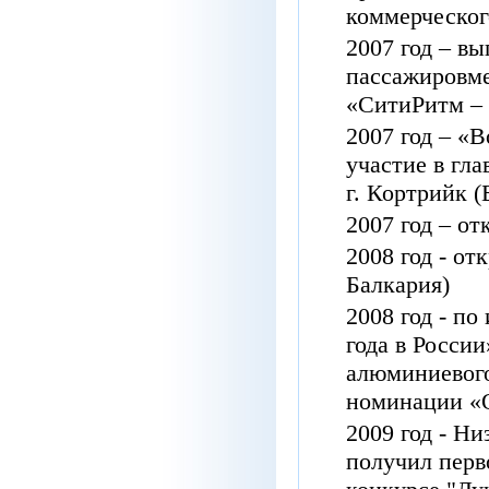
коммерческог
2007
год
–
вы
пассажировм
«СитиРитм
–
2007
год
–
«В
участие
в
гла
г
.
Кортрийк
(
2007
год
–
от
2008
год
-
от
Балкария
)
2008
год
-
по
года
в
России
алюминиевог
номинации
«
2009
год
-
Ни
получил
перв