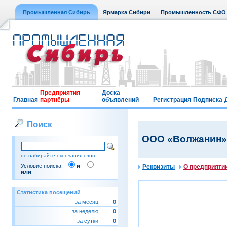
Промышленная Сибирь
Ярмарка Сибири
Промышленность СФО
Предприятия
Доска
Главная
партнёры
объявлений
Регистрация
Подписка
Поиск
ООО «Волжанин»
не набирайте окончания слов
Условие поиска:
и
Реквизиты
О предприяти
или
Статистика посещений
за месяц
0
за неделю
0
за сутки
0