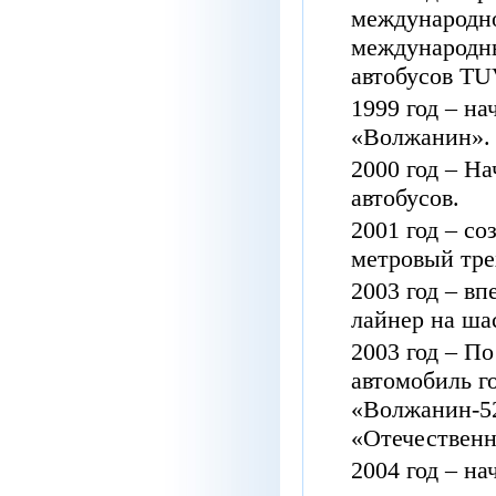
международн
международн
автобусов
TUV
1999
год
–
на
«Волжанин»
.
2000
год
–
На
автобусов
.
2001
год
–
со
метровый
тр
2003
год
–
вп
лайнер
на
ша
2003
год
–
По
автомобиль
г
«Волжанин
-5
«Отечествен
2004
год
–
на